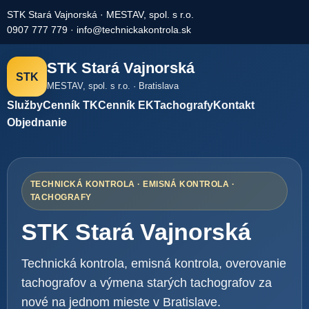
STK Stará Vajnorská · MESTAV, spol. s r.o.
0907 777 779
·
info@technickakontrola.sk
STK Stará Vajnorská
STK
MESTAV, spol. s r.o. · Bratislava
Služby
Cenník TK
Cenník EK
Tachografy
Kontakt
Objednanie
TECHNICKÁ KONTROLA · EMISNÁ KONTROLA ·
TACHOGRAFY
STK Stará Vajnorská
Technická kontrola, emisná kontrola, overovanie
tachografov a výmena starých tachografov za
nové na jednom mieste v Bratislave.